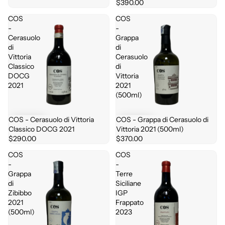
$390.00
COS
COS
-
-
Cerasuolo
Grappa
di
di
Vittoria
Cerasuolo
Classico
di
DOCG
Vittoria
2021
2021
(500ml)
COS - Cerasuolo di Vittoria
COS - Grappa di Cerasuolo di
Classico DOCG 2021
Vittoria 2021 (500ml)
$290.00
$370.00
COS
COS
-
-
Grappa
Terre
di
Siciliane
Zibibbo
IGP
2021
Frappato
(500ml)
2023