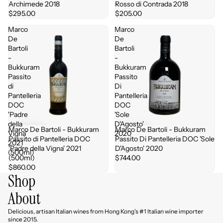
Archimede 2018
Rosso di Contrada 2018
$295.00
$205.00
Marco
Marco
De
De
Bartoli
Bartoli
-
-
Bukkuram
Bukkuram
Passito
Passito
di
Di
Pantelleria
Pantelleria
DOC
DOC
'Padre
'Sole
della
D'Agosto'
Marco De Bartoli - Bukkuram
Marco De Bartoli - Bukkuram
Vigna'
2020
Passito di Pantelleria DOC
Passito Di Pantelleria DOC 'Sole
2021
'Padre della Vigna' 2021
D'Agosto' 2020
(500ml)
(500ml)
$744.00
$860.00
Shop
About
Delicious, artisan Italian wines from Hong Kong's #1 Italian wine importer
since 2015.