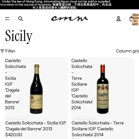
Under the law of Hong Kong, intoxicating liquor must not be sold or supplied
Under the law of Hong Kong, intoxicating liquor must not be sold or supplied
to a minor in the course of business. 根據香港法律，不得在業務過程中，向未成
to a minor in the course of business. 根據香港法律，不得在業務過程中，向未成
年人售賣或供應令人醺醉的酒類。
年人售賣或供應令人醺醉的酒類。
Total
item
in
cart:
0
Sicily
Filter
Column gri
Castello
Castello
Solicchiata
Solicchiata
-
-
Sicilia
Terre
IGP
Siciliane
'Dagala
IGP
del
'Castello
Barone'
Solicchiata'
2013
2014
Castello Solicchiata - Sicilia IGP
Castello Solicchiata - Terre
'Dagala del Barone' 2013
Siciliane IGP 'Castello
$420.00
Solicchiata' 2014